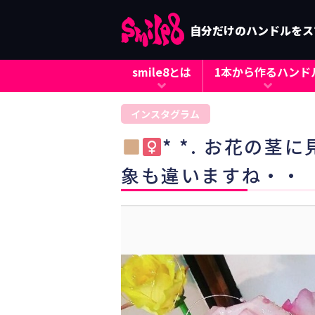
自分だけのハンドルをス
smile8とは
1本から作るハンド
インスタグラム
* *. お花の
象も違いますね・・