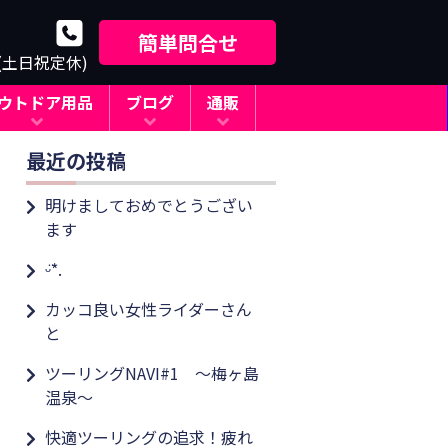
簡単問合せ
0(土日祝定休)
ウトドア用品
ブログ
通販
最近の投稿
明けましておめでとうござい
ます
ᵕ̈*.
カッコ良い女性ライダーさん
と
ツーリングNAVI#1 ～梅ヶ島
温泉～
快適ツーリングの追求！疲れ