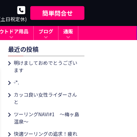
簡単問合せ
0(土日祝定休)
ウトドア用品
ブログ
通販
最近の投稿
明けましておめでとうござい
ます
ᵕ̈*.
カッコ良い女性ライダーさん
と
ツーリングNAVI#1 ～梅ヶ島
温泉～
快適ツーリングの追求！疲れ