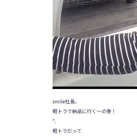
smile社長、
軽トラで納品に行く～の巻！
*.
軽トラだって