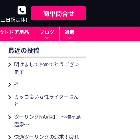
簡単問合せ
0(土日祝定休)
ウトドア用品
ブログ
通販
最近の投稿
明けましておめでとうござい
ます
ᵕ̈*.
カッコ良い女性ライダーさん
と
ツーリングNAVI#1 ～梅ヶ島
温泉～
快適ツーリングの追求！疲れ