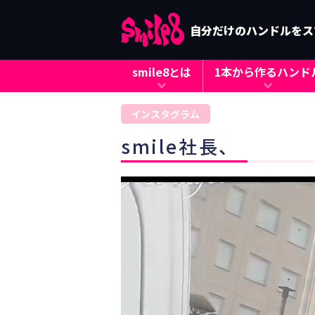
自分だけのハンドルをス
smile8とは
1本から作るハンド
インスタグラム
smile社長、