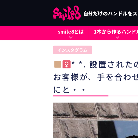
自分だけのハンドルをス
smile8とは
1本から作るハンド
インスタグラム
* *. 設置さ
お客様が、手を合わ
にと・・