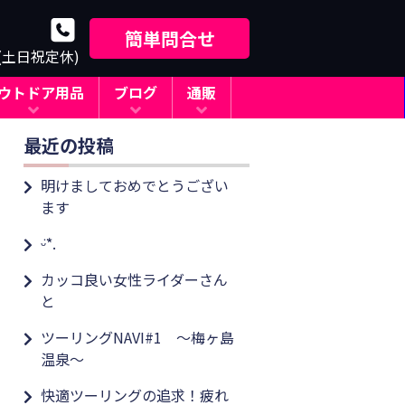
簡単問合せ
0(土日祝定休)
ウトドア用品
ブログ
通販
最近の投稿
明けましておめでとうござい
ます
ᵕ̈*.
カッコ良い女性ライダーさん
と
ツーリングNAVI#1 ～梅ヶ島
温泉～
快適ツーリングの追求！疲れ