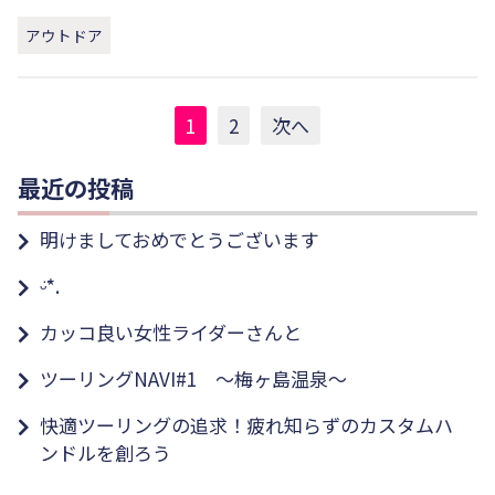
アウトドア
投
1
2
次へ
稿
最近の投稿
の
明けましておめでとうございます
ペ
ᵕ̈*.
ー
カッコ良い女性ライダーさんと
ジ
ツーリングNAVI#1 ～梅ヶ島温泉～
送
快適ツーリングの追求！疲れ知らずのカスタムハ
ンドルを創ろう
り